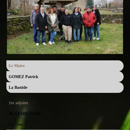
Le Maire
GOMEZ Patrick
La Bastide
1er adjoint
ALAZARD Emilie
Le Cros