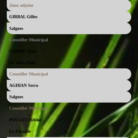
2ème adjoint
GIRBAL Gilles
Salgues
Conseiller Municipal
CARRIÉ Alain
Le Viala-Haut
Conseiller Municipal
AGHIAN Serco
Salgues
Conseiller Municipal
POUGET Hélène
La Poujade