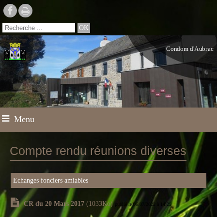
Condom d'Aubrac
Menu
Compte rendu réunions diverses
Echanges fonciers amiables
CR du 20 Mars 2017
(1033Ko)
publié le 06/07/2022 à 14:29